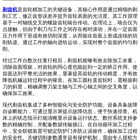
剃齿机
是齿轮精加工的关键设备，其核心作用是通过精细的剃
削工艺，修正齿形误差并提升齿轮表面的光洁度。其工作原理
基于一对轴线交叉的螺旋齿轮啮合传动。在理论上，啮合仅为
点接触，但由于剃刀与工件之间存在相对滚动，并在一定齿面
压力作用下形成有效切削深度，从而能在齿面上形成连续的切
削轨迹。通过工件的轴向进给运动，实现对整个齿面的均匀剃
削。
经过工作台数次往复行程后，剃齿机能够有效去除加工余量，
消除齿面瑕疵，对齿轮的同心度也能起到一定的矫正作用。使
齿面达到平整光洁的效果，显著提高齿轮的传动精度，并有效
降低机械运转过程中的噪音。在加工圆柱直齿轮时，需根据剃
刀的斜度，精确调整刀架主轴与工件心轴之间的交叉角度，以
确保加工效果。
现代剃齿机集成了多种智能化与安全防护功能。设备具备故障
自诊断能力，可通过显示屏提示故障信息，便于快速排查。机
床上的状态指示灯能清晰显示设备运行状态。数控系统支持参
数的精确控制，并配备数据传输接口。在自动循环加工过程
中，安全联锁装置可锁定防护门并防止误操作，确保加工过程
的安全性。关键切削参数通常设有保护机制，需由专人授权方