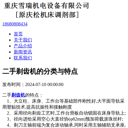
18680808434
首页
关于我们
产品介绍
新闻资讯
联系我们
二手剃齿机的分类与特点
发布时间：2024-07-10 00:00:00
二手
剃齿机
的特点：
1、大立柱、床身、工作台等基础部件刚性好,大平面导轨采
用塑贴技术,提高抗振性和接触刚度
2、采用径向剃齿工艺时,工作台滑板自动锁固在床身导轨上;
3、径向进给采用空心大直径协(φ82mm)预加荷载滚珠丝杆;
4、剃刀主轴前端为复合滚动轴承,同时采用主轴辅助支承座,