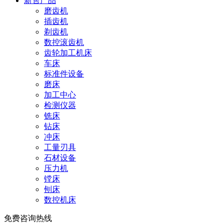
新售产品
磨齿机
插齿机
剃齿机
数控滚齿机
齿轮加工机床
车床
标准件设备
磨床
加工中心
检测仪器
铣床
钻床
冲床
工量刃具
石材设备
压力机
镗床
刨床
数控机床
免费咨询热线