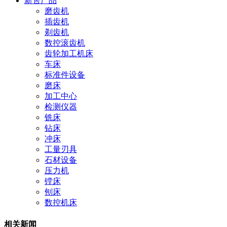
新售产品
磨齿机
插齿机
剃齿机
数控滚齿机
齿轮加工机床
车床
标准件设备
磨床
加工中心
检测仪器
铣床
钻床
冲床
工量刃具
石材设备
压力机
镗床
刨床
数控机床
相关新闻