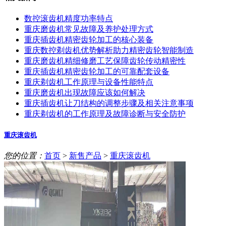
数控滚齿机精度功率特点
重庆磨齿机常见故障及养护处理方式
重庆插齿机精密齿轮加工的核心装备
重庆数控剃齿机优势解析助力精密齿轮智能制造
重庆磨齿机精细修磨工艺保障齿轮传动精密性
重庆插齿机精密齿轮加工的可靠配套设备
重庆剃齿机工作原理与设备性能特点
重庆磨齿机出现故障应该如何解决
重庆插齿机让刀结构的调整步骤及相关注意事项
重庆剃齿机的工作原理及故障诊断与安全防护
重庆滚齿机
您的位置：
首页
>
新售产品
>
重庆滚齿机