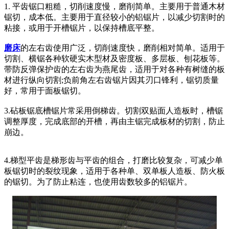
1. 平齿锯口粗糙，切削速度慢，磨削简单。主要用于普通木材
锯切，成本低。主要用于直径较小的铝锯片，以减少切割时的
粘接，或用于开槽锯片，以保持槽底平整。
磨床
的左右齿使用广泛，切削速度快，磨削相对简单。适用于
切割、横锯各种软硬实木型材及密度板、多层板、刨花板等。
带防反弹保护齿的左右齿为燕尾齿，适用于对各种有树缝的板
材进行纵向切割;负前角左右齿锯片因其刃口锋利，锯切质量
好，常用于面板锯切。
3.砧板锯底槽锯片常采用倒梯齿。切割双贴面人造板时，槽锯
调整厚度，完成底部的开槽，再由主锯完成板材的切割，防止
崩边。
4.梯型平齿是梯形齿与平齿的组合，打磨比较复杂，可减少单
板锯切时的裂纹现象，适用于各种单、双单板人造板、防火板
的锯切。为了防止粘连，也使用齿数较多的铝锯片。