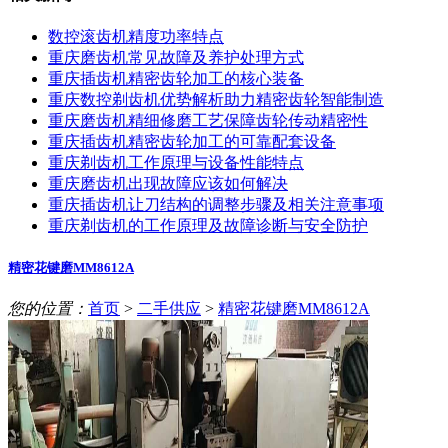
数控滚齿机精度功率特点
重庆磨齿机常见故障及养护处理方式
重庆插齿机精密齿轮加工的核心装备
重庆数控剃齿机优势解析助力精密齿轮智能制造
重庆磨齿机精细修磨工艺保障齿轮传动精密性
重庆插齿机精密齿轮加工的可靠配套设备
重庆剃齿机工作原理与设备性能特点
重庆磨齿机出现故障应该如何解决
重庆插齿机让刀结构的调整步骤及相关注意事项
重庆剃齿机的工作原理及故障诊断与安全防护
精密花键磨MM8612A
您的位置：
首页
>
二手供应
>
精密花键磨MM8612A