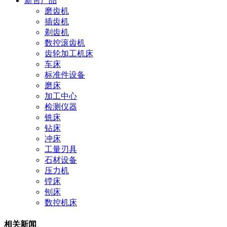
新售产品
磨齿机
插齿机
剃齿机
数控滚齿机
齿轮加工机床
车床
标准件设备
磨床
加工中心
检测仪器
铣床
钻床
冲床
工量刃具
石材设备
压力机
镗床
刨床
数控机床
相关新闻