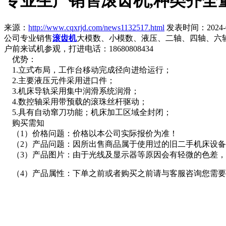
专业生产销售滚齿机,种类齐全
来源：
http://www.cqxrjd.com/news1132517.html
发表时间：2024-07-
公司专业销售
滚齿机
大模数、小模数、液压、二轴、四轴、六
户前来试机参观，打进电话：18680808434
优势：
1.立式布局，工作台移动完成径向进给运行；
2.主要液压元件采用进口件；
3.机床导轨采用集中润滑系统润滑；
4.数控轴采用带预载的滚珠丝杆驱动；
5.具有自动窜刀功能；机床加工区域全封闭；
购买需知
（1）价格问题：价格以本公司实际报价为准！
（2）产品问题：因所出售商品属于使用过的旧二手机床设备
（3）产品图片：由于光线及显示器等原因会有轻微的色差，
（4）产品属性：下单之前或者购买之前请与客服咨询您需要