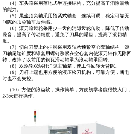
（4）车头箱采用落地式半连接结构，充分提高了消除震动
的能力。
（5）尾坐顶尖轴采用预紧式轴套，连续可调，稳定可靠无
间隙的顶尖轴前后伸缩。
（6）滚刀箱齿轮采用少一齿的消隙齿轮传动，降低了传动
噪音，提高了传动精度，避免了刀具的爆齿，提高了滚切精
度。
（7）切向刀架上的挂脚采用双轴承预紧空心套轴结构，滚
刀轴尾端锥度和锥套用螺钉涨紧在空心套内使滚刀轴作无隙回
转，改掉了以前用的铜瓦滑动轴承为滚动轴承回转。
（8）双蜗轮双蜗杆消隙主轴箱，使工件回转无背隙。
（9）刀杆上端也用方便的液压松刀机构，可靠方便，断电
时也不会失控。
（10）方便的滚齿软，操作简单，方便初学者能很快入门，
2-3天进行操作。