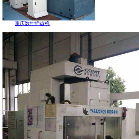
重庆数控插齿机