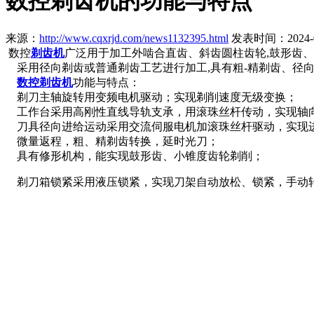
数控剃齿机的功能与特点
来源：
http://www.cqxrjd.com/news1132395.html
发表时间：2024-07-
数控
剃齿机
广泛用于加工外啮合直齿、斜齿圆柱齿轮,鼓形齿
采用径向剃齿或普通剃齿工艺进行加工,具有粗-精剃齿、径
数控剃齿机
功能与特点：
剃刀主轴旋转用变频电机驱动；实现剃削速度无级变换；
工作台采用高刚性直线导轨支承，用滚珠丝杆传动，实现轴
刀具径向进给运动采用交流伺服电机加滚珠丝杆驱动，实现
微量返程，粗、精剃齿转换，延时光刀；
具有修形机构，能实现鼓形齿、小锥度齿轮剃削；
剃刀箱锁紧采用液压锁紧，实现刀架自动放松、锁紧，手动